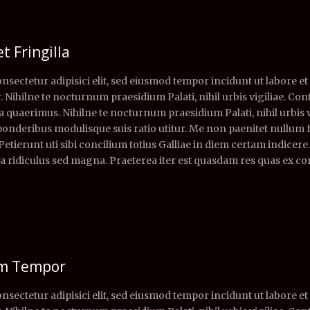
t Fringilla
nsectetur adipisici elit, sed eiusmod tempor incidunt ut labore e
. Nihilne te nocturnum praesidium Palati, nihil urbis vigiliae. Cont
quaerimus. Nihilne te nocturnum praesidium Palati, nihil urbis vi
 ponderibus modulisque suis ratio utitur. Me non paenitet nullum 
 Petierunt uti sibi concilium totius Galliae in diem certam indicer
a ridiculus sed magna. Praeterea iter est quasdam res quas ex c
um Tempor
nsectetur adipisici elit, sed eiusmod tempor incidunt ut labore e