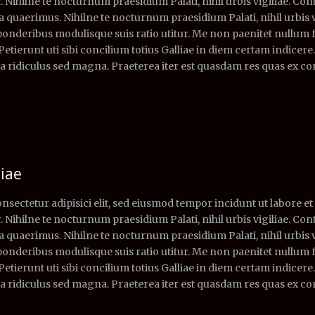
. Nihilne te nocturnum praesidium Palati, nihil urbis vigiliae. Cont
quaerimus. Nihilne te nocturnum praesidium Palati, nihil urbis vi
 ponderibus modulisque suis ratio utitur. Me non paenitet nullum 
 Petierunt uti sibi concilium totius Galliae in diem certam indicer
a ridiculus sed magna. Praeterea iter est quasdam res quas ex c
liae
nsectetur adipisici elit, sed eiusmod tempor incidunt ut labore e
. Nihilne te nocturnum praesidium Palati, nihil urbis vigiliae. Cont
quaerimus. Nihilne te nocturnum praesidium Palati, nihil urbis vi
 ponderibus modulisque suis ratio utitur. Me non paenitet nullum 
 Petierunt uti sibi concilium totius Galliae in diem certam indicer
a ridiculus sed magna. Praeterea iter est quasdam res quas ex c