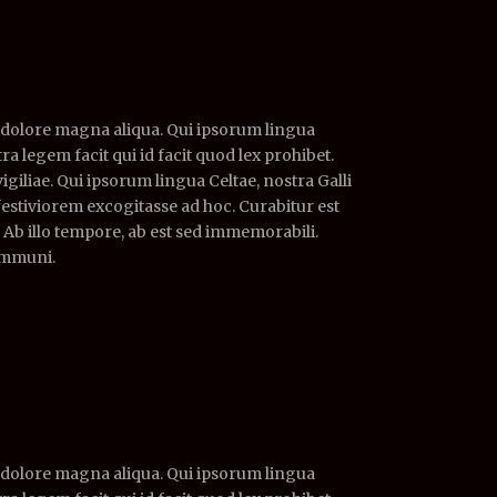
t dolore magna aliqua. Qui ipsorum lingua
ra legem facit qui id facit quod lex prohibet.
giliae. Qui ipsorum lingua Celtae, nostra Galli
festiviorem excogitasse ad hoc. Curabitur est
e. Ab illo tempore, ab est sed immemorabili.
ommuni.
t dolore magna aliqua. Qui ipsorum lingua