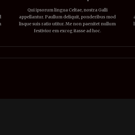
Qui ipsorum lingua Celtae, nostra Galli
d
appellantur. Paullum deliquit, ponderibus mod
m
lisque suis ratio utitur. Me non paenitet nullum
festivior em excog itasse ad hoc.