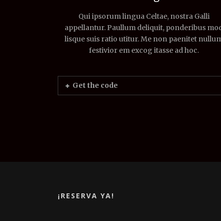
Qui ipsorum lingua Celtae, nostra Galli
appellantur. Paullum deliquit, ponderibus mo
lisque suis ratio utitur. Me non paenitet nullu
festivior em excog itasse ad hoc.
Get the code
¡RESERVA YA!