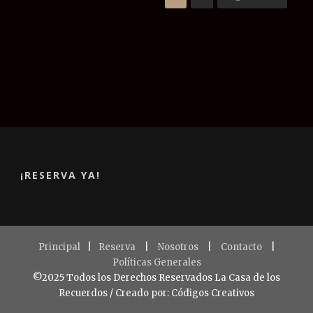
¡RESERVA YA!
Principal
|
Reserva
|
Nosotros
|
Contacto
|
Políticas Generales
©2025 Todos los Derechos Reservados La Casa de los
Recuerdos / Creado por: Códigos Creativos