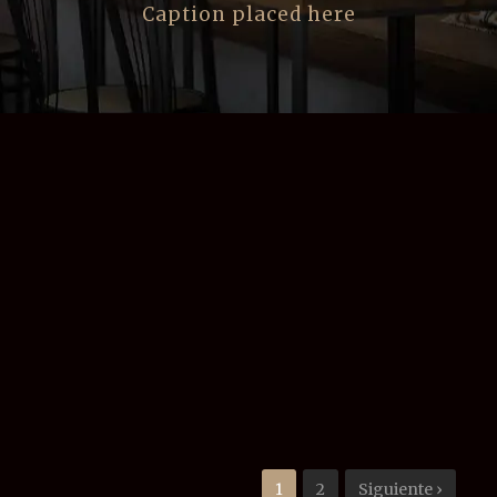
Caption placed here
1
2
Siguiente ›