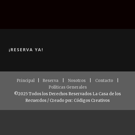
¡RESERVA YA!
Principal
|
Reserva
|
Nosotros
|
Contacto
|
Políticas Generales
©2025 Todos los Derechos Reservados La Casa de los
Recuerdos / Creado por: Códigos Creativos